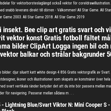
elar för vektorborsteslaglängd också vektor för coreldrawillustration. I
ed snabb leverans direkt till dörren - Välkommen! All Star Game. All St
tar Game 2003. All Star Game 2018. All Star Game 2019
 insekt. Bee clip art gratis svart och vi
it vektor konst Gratis fotboll fältet må
mma bilder ClipArt Logga ingen bil och
s vektor balkar och strålar bakgrunder 
ilder: djur siluett katt white design 4 856 Gratis vektorgrafik av Svart. 
onstdesigner, ikoner och illustrationer som skapats av konstnärer över hel
ed svart vertikala ränder betyder det att du inte bör passera mellan ma
der för navigering. Passerar mellan sådana m . . .
- Lightning Blue/Svart Viktor N: Mini Cooper S 