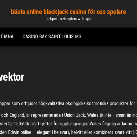
bästa online blackjack casino för oss spelare
jackpot-cazinopfem.web.app
NDIANA
CASINO BAY SAINT LOUIS MS
vektor
ppar som erbjuder högkvalitativa ekologiska kosmetiska produkter för f
and och England, är representerade i Union Jack, Wales är inte - annat ä
a 150x90cm2 Öljetter för upphängningen!Wales flaggan är lagom stor t
dwin online – elegant i helsvart, helvitt eller kombinera svart-vitt | Gr