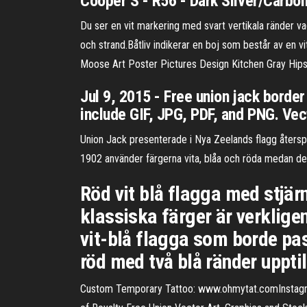
Cooper S - R56 - Dark Silver/Carbo
Du ser en vit markering med svart vertikala ränder v
och strand.Båtliv indikerar en boj som består av en 
Moose Art Poster Pictures Design Kitchen Gray Hipst
Jul 9, 2015 - Free union jack border
include GIF, JPG, PDF, and PNG. Ve
Union Jack presenterade i Nya Zeelands flagg återspe
1902 använder färgerna vita, blåa och röda medan de
Röd vit blå flagga med stjär
klassiska färger är verklige
vit-blå flagga som borde pa
röd med två blå ränder upptil
Custom Temporary Tattoo: www.ohmytat.comInstagram: 