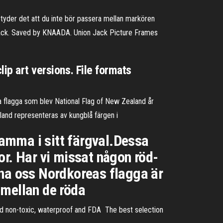
etyder det att du inte bör passera mellan markören
on Jack. Saved by KNAADA. Union Jack Picture Frames
lip art versions. File formats
na flagga som blev National Flag of New Zealand år
land representeras av kungblå färgen i
nsamma i sitt färgval.Dessa
or. Har vi missat någon röd-
rna oss Nordkoreas flagga är
r mellan de röda
nd non-toxic, waterproof and FDA The best selection