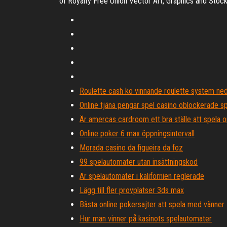
of Royalty Free Union Vector Art, Graphics and Stoc
Roulette cash ko vinnande roulette system ne
Online tjäna pengar spel casino oblockerade s
Är amercas cardroom ett bra ställe att spela o
Online poker 6 max öppningsintervall
Morada casino da figueira da foz
99 spelautomater utan insättningskod
Är spelautomater i kalifornien reglerade
Lägg till fler provplatser 3ds max
Bästa online pokersajter att spela med vänner
Hur man vinner på kasinots spelautomater