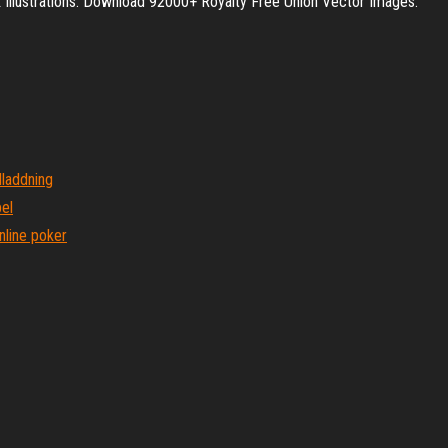
k Illustrations. Download 92000+ Royalty Free Union Vector Images.
dladdning
pel
nline poker