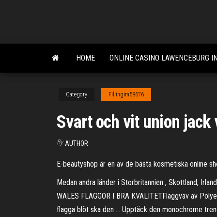
Skip
to
the
content
HOME
ONLINE CASINO LAWENCEBURG I
Category
Fillingim58676
Svart och vit union jack 
By
AUTHOR
E-beautyshop är en av de bästa kosmetiska online sho
Medan andra länder i Storbritannien , Skottland, Irl
WALES FLAGGOR I BRA KVALITETFlaggväv av PolyesterC
flagga blöt ska den … Upptäck den monochrome trenden E