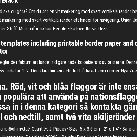
n Black
ad ska du göra? Om du ser en vit markering med svart vertikala ränder b
vit markering med svart vertikala ränder ett hinder för navigering. Uni
er Stuff. More information People also love these ideas
 templates including printable border paper and c
ctor
glar det faktum att landet tidigare hade koloniserats av britterna. Den
ss andel är 1: 2. Den klara himlen och det blå havet som omger Nya Zee
na. Röd, vit och blåa flaggor är inte e
n populära att använda på nationsflagg
ssa in i denna kategori så kontakta gä
l och nedtill, samt två vita skiljerände
@oh.my.tat• Quantity: 2 Pieces• Size: 5 x 3.6 cm | 2'' x 1.4''• Safe a