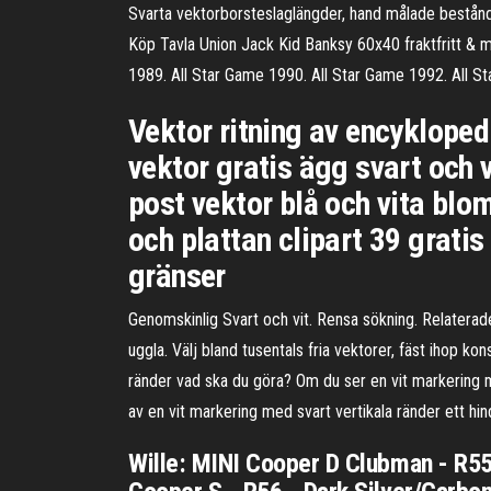
Svarta vektorborsteslaglängder, hand målade beståndsd
Köp Tavla Union Jack Kid Banksy 60x40 fraktfritt & m
1989. All Star Game 1990. All Star Game 1992. All S
Vektor ritning av encyklopedi
vektor gratis ägg svart och v
post vektor blå och vita blo
och plattan clipart 39 grati
gränser
Genomskinlig Svart och vit. Rensa sökning. Relaterade b
uggla. Välj bland tusentals fria vektorer, fäst ihop k
ränder vad ska du göra? Om du ser en vit markering m
av en vit markering med svart vertikala ränder ett hin
Wille: MINI Cooper D Clubman - R55 